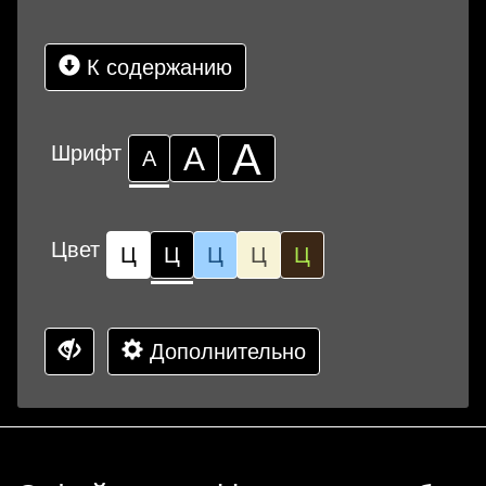
К содержанию
А
Шрифт
А
А
Цвет
Ц
Ц
Ц
Ц
Ц
Дополнительно