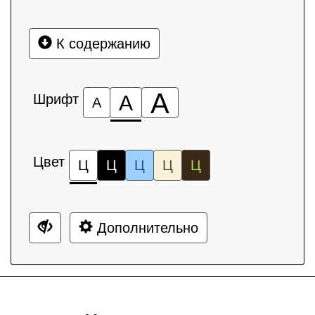
К содержанию
А
Шрифт
А
А
Цвет
Ц
Ц
Ц
Ц
Ц
Дополнительно