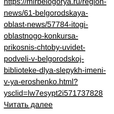
https://mirbelogorya.ru/region-
news/61-belgorodskaya-
oblast-news/57784-itogi-
oblastnogo-konkursa-
prikosnis-chtoby-uvidet-
podveli-v-belgorodskoj-
biblioteke-dlya-slepykh-imeni-
v-ya-eroshenko.html?
ysclid=lw7esypt2i571737828
Читать далее