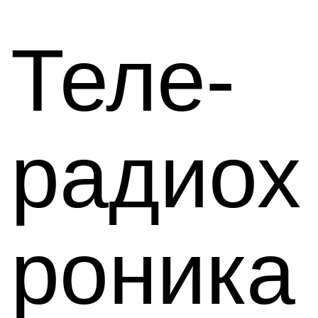
Теле-
радиох
роника