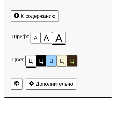
К содержанию
А
Шрифт
А
А
Цвет
Ц
Ц
Ц
Ц
Ц
Дополнительно