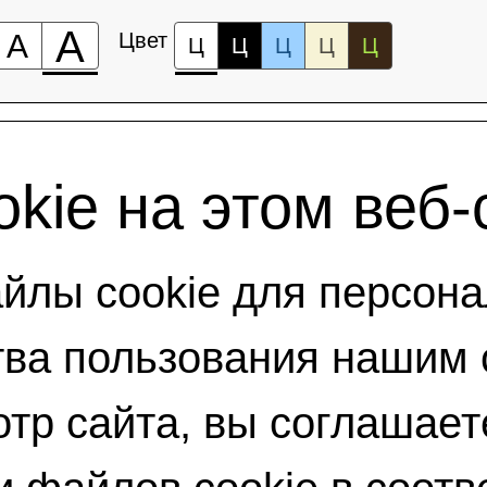
А
А
Цвет
Ц
Ц
Ц
Ц
Ц
kie на этом веб-
лы cookie для персона
ва пользования нашим 
тр сайта, вы соглашает