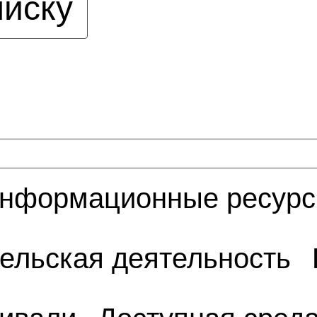
писку
нформационные ресур
ельская деятельность