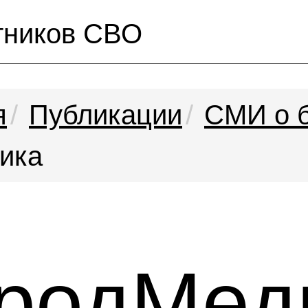
тников СВО
я
Публикации
СМИ о 
ика
ородМед