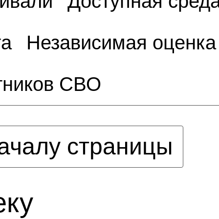
тивали
Доступная сред
та
Независимая оценка
тников СВО
ачалу страницы
еку