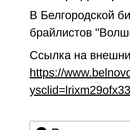
В Белгородской б
брайлистов "Волш
Ссылка на внешни
https://www.belnov
ysclid=lrixm29ofx