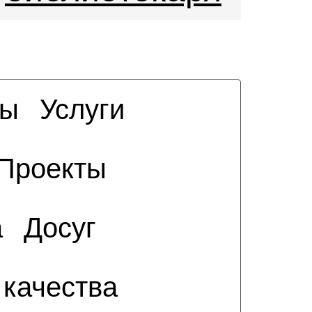
сы
Услуги
Проекты
а
Досуг
 качества