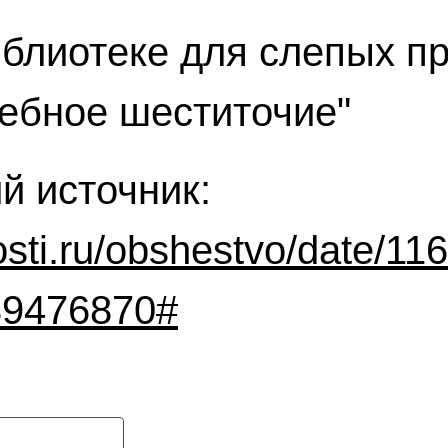
иблиотеке для слепых п
ебное шеститочие"
й источник:
osti.ru/obshestvo/date/11
339476870#