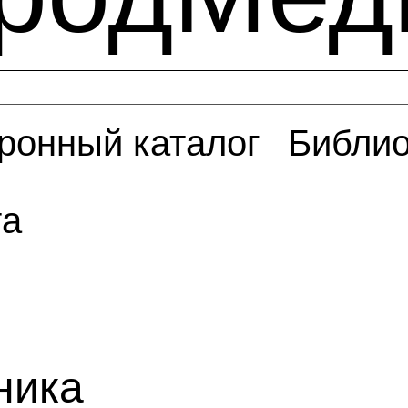
ронный каталог
Библио
та
ника