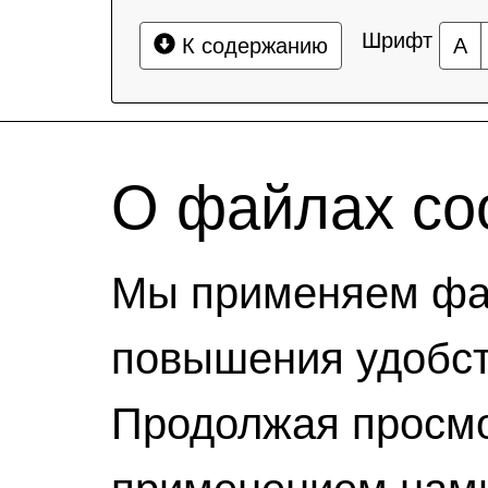
Шрифт
К содержанию
А
О файлах coo
Мы применяем фай
повышения удобст
Продолжая просмо