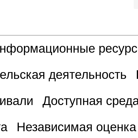
нформационные ресур
ельская деятельность
тивали
Доступная сред
та
Независимая оценка