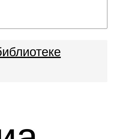
библиотеке
иа