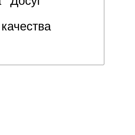
а
Досуг
 качества