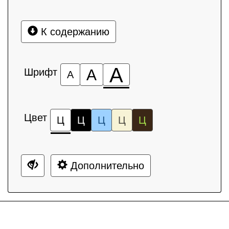
К содержанию
А
Шрифт
А
А
Цвет
Ц
Ц
Ц
Ц
Ц
Дополнительно