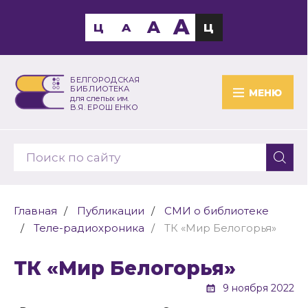
A
A
Ц
A
Ц
БЕЛГОРОДСКАЯ
БИБЛИОТЕКА
МЕНЮ
для слепых им.
В.Я. ЕРОШЕНКО
Главная
Публикации
СМИ о библиотеке
Теле-радиохроника
ТК «Мир Белогорья»
ТК «Мир Белогорья»
9 ноября 2022