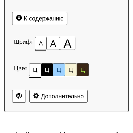
К содержанию
А
Шрифт
А
А
Цвет
Ц
Ц
Ц
Ц
Ц
Дополнительно