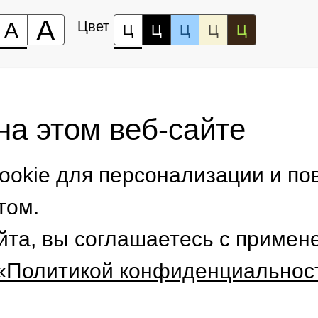
А
А
Цвет
Ц
Ц
Ц
Ц
Ц
на этом веб-сайте
okie для персонализации и по
том.
йта, вы соглашаетесь с приме
«Политикой конфиденциальнос