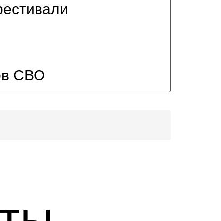
фестивали
ов СВО
кты