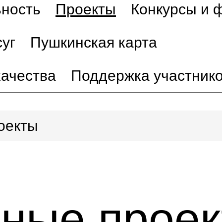
ьность
Проекты
Конкурсы и 
уг
Пушкинская карта
качества
Поддержка участник
оекты
ьные прое