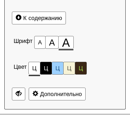
К содержанию
А
Шрифт
А
А
Цвет
Ц
Ц
Ц
Ц
Ц
Дополнительно