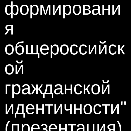
формировани
я
общероссийск
ой
гражданской
идентичности"
(презентация)