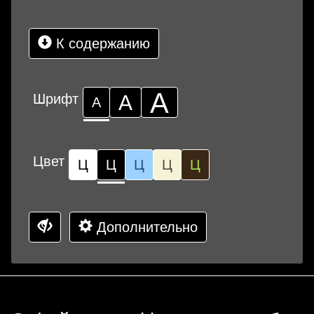
К содержанию
А
Шрифт
А
А
Цвет
Ц
Ц
Ц
Ц
Ц
Дополнительно