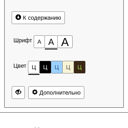
К содержанию
А
Шрифт
А
А
Цвет
Ц
Ц
Ц
Ц
Ц
Дополнительно