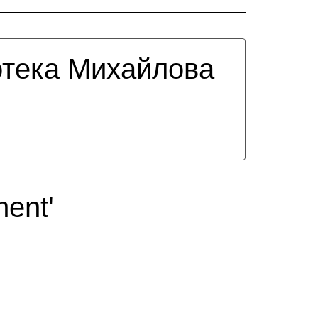
тека Михайлова
ment'