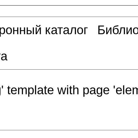
ронный каталог
Библио
та
g' template with page 'ele