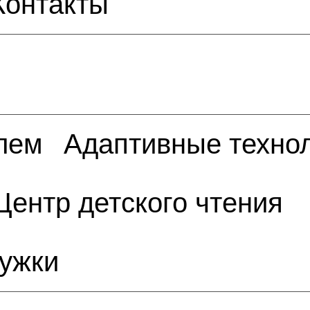
Контакты
елем
Адаптивные техно
Центр детского чтения
ружки