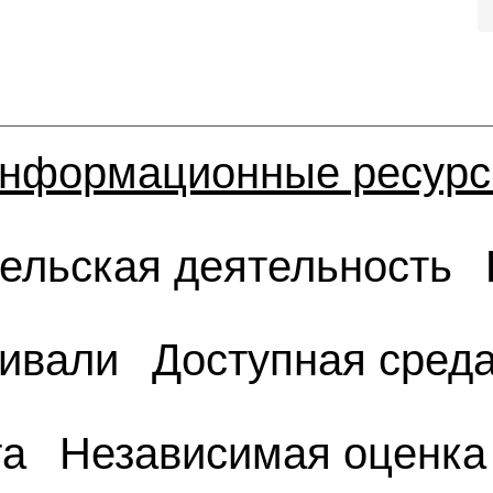
нформационные ресур
ельская деятельность
тивали
Доступная сред
та
Независимая оценка