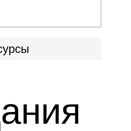
сурсы
дания