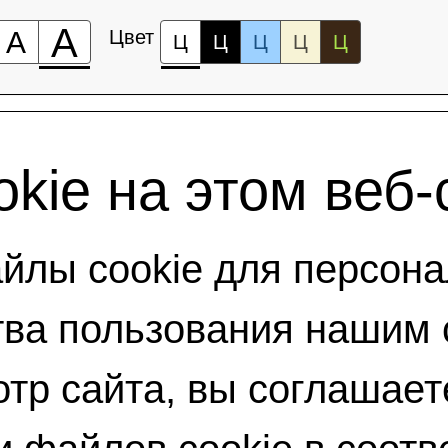
А
А
Цвет
Ц
Ц
Ц
Ц
Ц
kie на этом веб-
лы cookie для персона
ва пользования нашим 
тр сайта, вы соглашает