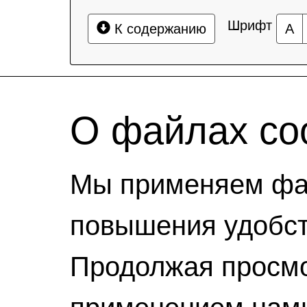
Шрифт
К содержанию
А
О файлах coo
Мы применяем фай
повышения удобст
Продолжая просмо