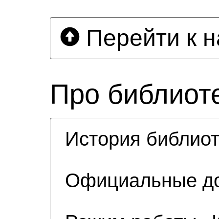
Перейти к н
Про библиот
История библиот
Официальные д