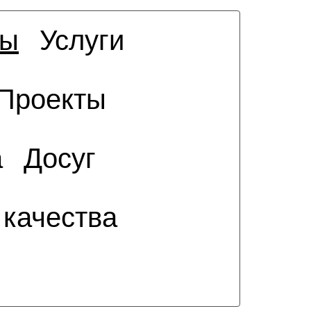
сы
Услуги
Проекты
а
Досуг
 качества