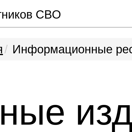
тников СВО
я
Информационные ре
ные из