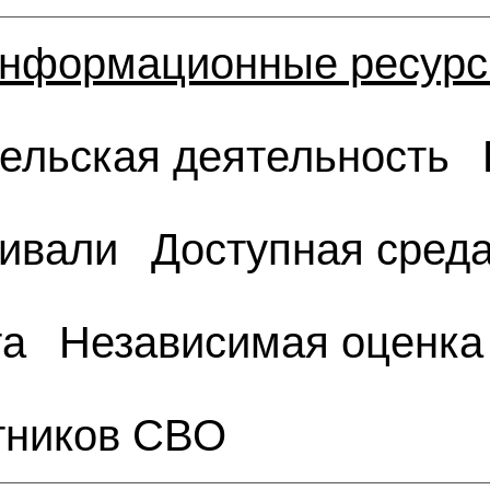
нформационные ресур
ельская деятельность
тивали
Доступная сред
та
Независимая оценка
тников СВО