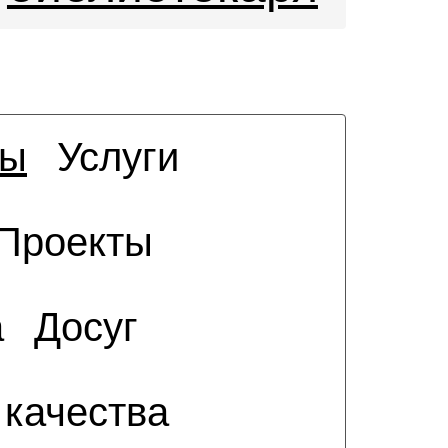
сы
Услуги
Проекты
а
Досуг
 качества