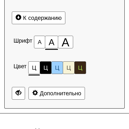
К содержанию
А
Шрифт
А
А
Цвет
Ц
Ц
Ц
Ц
Ц
Дополнительно