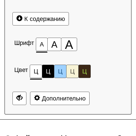
К содержанию
А
Шрифт
А
А
Цвет
Ц
Ц
Ц
Ц
Ц
Дополнительно