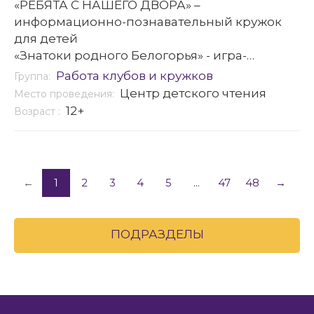
«РЕБЯТА С НАШЕГО ДВОРА» –
информационно-познавательный кружок
для детей
«Знатоки родного Белогорья» - игра-
викторина
Работа клубов и кружков
Группа:
Центр детского чтения
Место проведения:
12+
Возраст :
←
1
2
3
4
5
...
47
48
→
ПОДРАЗДЕЛЫ