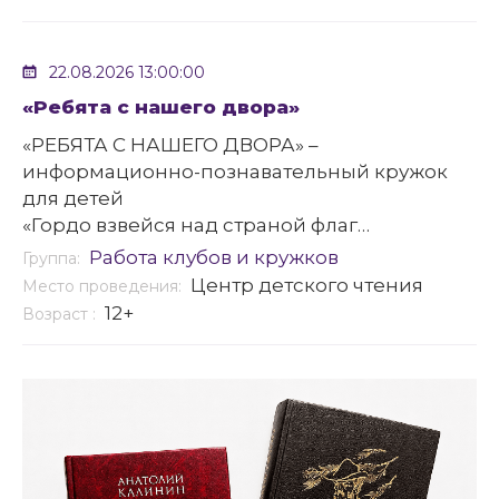
22.08.2026 13:00:00
«Ребята с нашего двора»
«РЕБЯТА С НАШЕГО ДВОРА» –
информационно-познавательный кружок
для детей
«Гордо взвейся над страной флаг
российский – наш родной!» -
Работа клубов и кружков
Группа:
интеллектуальная игра ко дню российского
Центр детского чтения
Место проведения:
флага
12+
Возраст :