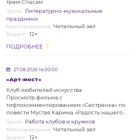
трем Спасам
Литературно-музыкальные
Группа:
праздники
Читальный зал
Место проведения:
12+
Возраст :
ПОДРОБНЕЕ
27.08.2026 14:00:00
«Арт-мост»
Клуб любителей искусства
Просмотр фильма с
тифлокомментированием «Сестрёнка» по
повести Мустая Карима «Радость нашего
дома», режиссер Александр Галибин
Работа клубов и кружков
Группа:
(приурочено ко Дню российского кино)
Читальный зал
Место проведения:
12+
Возраст :