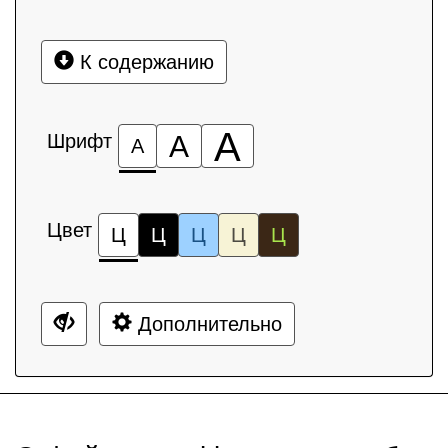
К содержанию
А
Шрифт
А
А
Цвет
Ц
Ц
Ц
Ц
Ц
Дополнительно