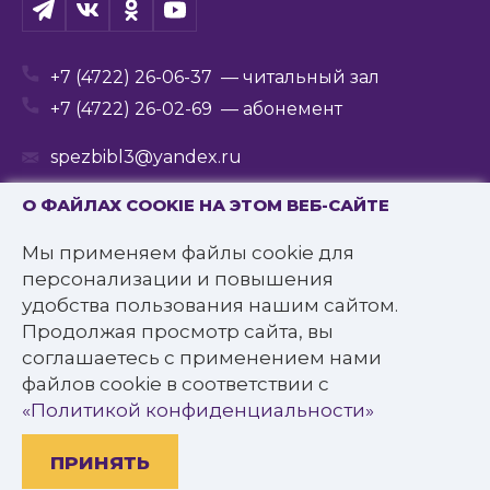
+7 (4722) 26-06-37
— читальный зал
+7 (4722) 26-02-69
— абонемент
spezbibl3@yandex.ru
О ФАЙЛАХ COOKIE НА ЭТОМ ВЕБ-САЙТЕ
Мы применяем файлы cookie для
© 2016—2022 Государственное бюджетное
персонализации и повышения
учреждение культуры
удобства пользования нашим сайтом.
«Белгородская государственная специальная
Продолжая просмотр сайта, вы
библиотека для слепых им. В.Я. Ерошенко».
соглашаетесь с применением нами
Все права защищены.
файлов cookie в соответствии с
Политика конфиденциальности
«Политикой конфиденциальности»
ПРИНЯТЬ
Разработано: