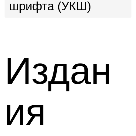
шрифта (УКШ)
Издан
ия