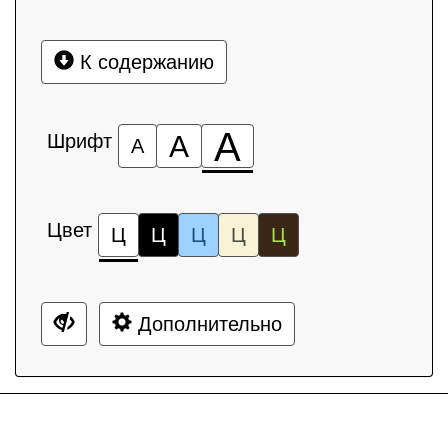
К содержанию
А
Шрифт
А
А
Цвет
Ц
Ц
Ц
Ц
Ц
Дополнительно