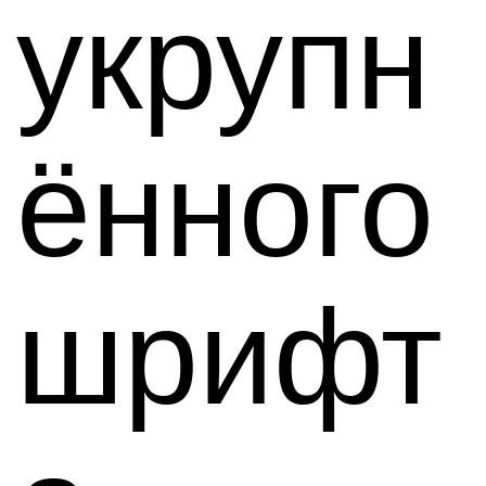
укрупн
ённого
шрифт