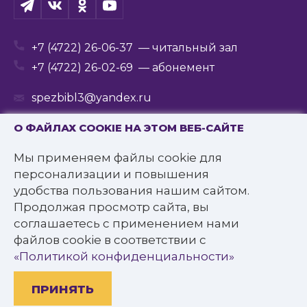
+7 (4722) 26-06-37
— читальный зал
+7 (4722) 26-02-69
— абонемент
spezbibl3@yandex.ru
О ФАЙЛАХ COOKIE НА ЭТОМ ВЕБ-САЙТЕ
Мы применяем файлы cookie для
© 2016—2022 Государственное бюджетное
персонализации и повышения
учреждение культуры
удобства пользования нашим сайтом.
«Белгородская государственная специальная
Продолжая просмотр сайта, вы
библиотека для слепых им. В.Я. Ерошенко».
соглашаетесь с применением нами
Все права защищены.
файлов cookie в соответствии с
Политика конфиденциальности
«Политикой конфиденциальности»
ПРИНЯТЬ
Разработано: