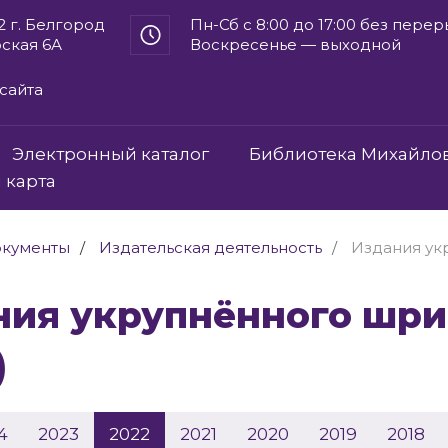
2 г. Белгород
Пн-Сб с 8:00 до 17:00 без пере
рская 6А
Воскресенье — выходной
сайта
Электронный каталог
Библиотека Михайло
 карта
кументы
Издательская деятельность
Издания ук
)
4
2023
2022
2021
2020
2019
2018