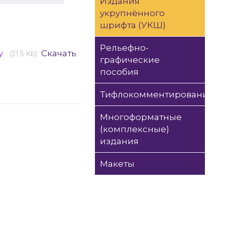
Издания
укрупнённого
шрифта (УКШ)
Рельефно-
ду
Скачать
(31.5 Kb)
графические
пособия
Тифлокомментирование
Многоформатные
(комплексные)
издания
Макеты