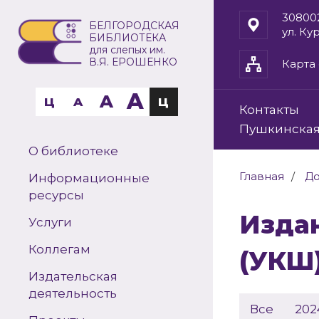
30800
БЕЛГОРОДСКАЯ
ул. Ку
БИБЛИОТЕКА
для слепых им.
В.Я. ЕРОШЕНКО
Карта 
A
A
Ц
A
Ц
Контакты
Пушкинская
О библиотеке
Главная
До
Информационные
ресурсы
Издания укрупнённого шрифта
Услуги
Коллегам
(УКШ
Издательская
деятельность
Все
202