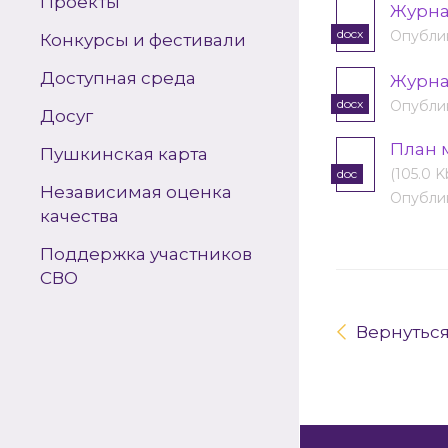
Проекты
Журна
docx
Опублик
Конкурсы и фестивали
Доступная среда
Журна
docx
Опублик
Досуг
План 
Пушкинская карта
(105.0 K
doc
Независимая оценка
Опублик
качества
Поддержка участников
СВО
Вернутьс