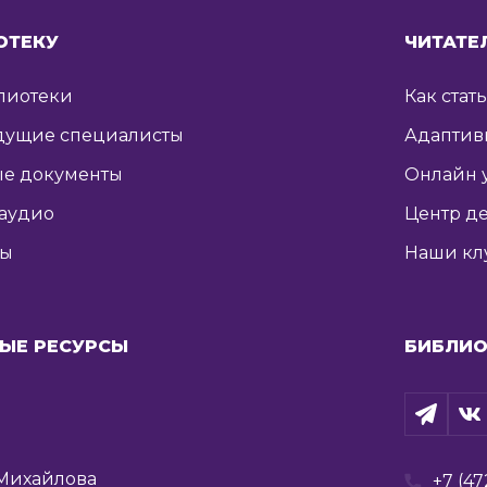
ОТЕКУ
ЧИТАТЕ
лиотеки
Как стат
дущие специалисты
Адаптив
е документы
Онлайн 
 аудио
Центр де
ты
Наши кл
ЫЕ РЕСУРСЫ
БИБЛИО
Михайлова
+7 (47