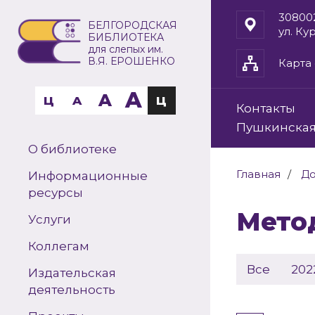
30800
БЕЛГОРОДСКАЯ
ул. Ку
БИБЛИОТЕКА
для слепых им.
В.Я. ЕРОШЕНКО
Карта 
A
A
Ц
A
Ц
Контакты
Пушкинская
О библиотеке
Главная
До
Информационные
ресурсы
Мет
Услуги
Коллегам
Все
202
Издательская
деятельность