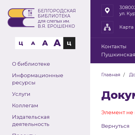
30800
БЕЛГОРОДСКАЯ
ул. Ку
БИБЛИОТЕКА
для слепых им.
В.Я. ЕРОШЕНКО
Карта 
A
A
Ц
A
Ц
Контакты
Пушкинская
О библиотеке
Главная
До
Информационные
ресурсы
Док
Услуги
Коллегам
Элемент не 
Издательская
деятельность
Вернуться