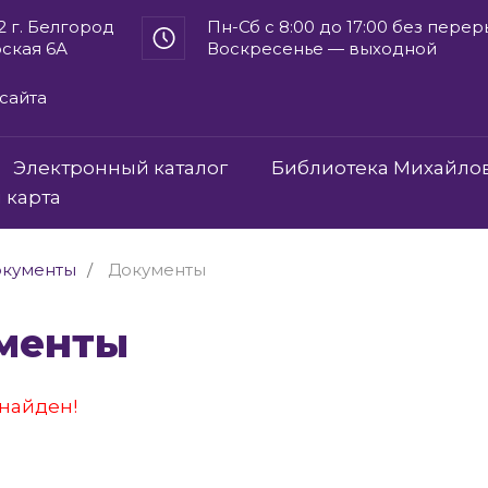
2 г. Белгород
Пн-Сб с 8:00 до 17:00 без пере
рская 6А
Воскресенье — выходной
сайта
Электронный каталог
Библиотека Михайло
 карта
кументы
Документы
ументы
найден!