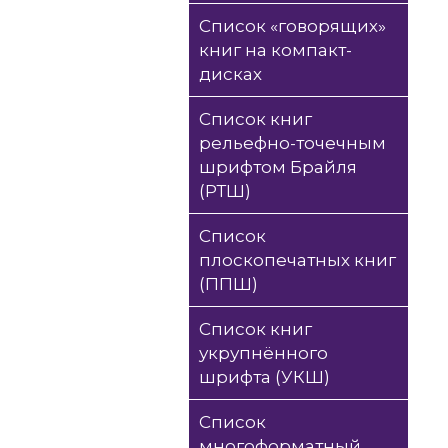
Список «говорящих»
книг на компакт-
дисках
Список книг
рельефно-точечным
шрифтом Брайля
(РТШ)
Список
плоскопечатных книг
(ППШ)
Список книг
укрупнённого
шрифта (УКШ)
Список
многоформатный