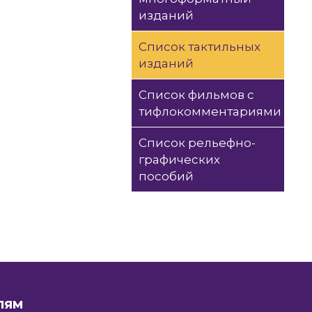
изданий
Список тактильных
изданий
Список фильмов с
тифлокомментариями
Список рельефно-
графических
пособий
ЛЯМ