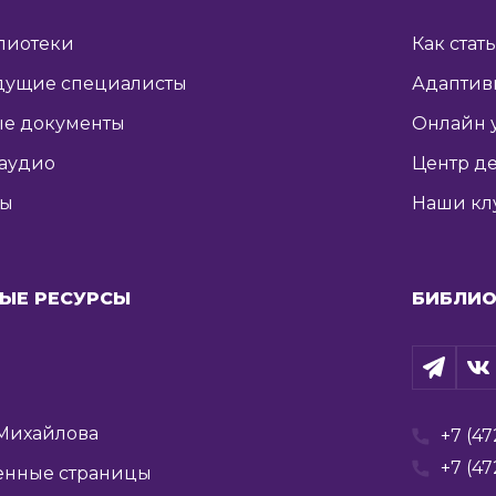
лиотеки
Как стат
дущие специалисты
Адаптив
е документы
Онлайн 
 аудио
Центр де
ты
Наши кл
ЫЕ РЕСУРСЫ
БИБЛИО
Михайлова
+7 (47
+7 (47
енные страницы