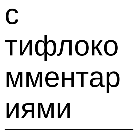
с
тифлоко
мментар
иями