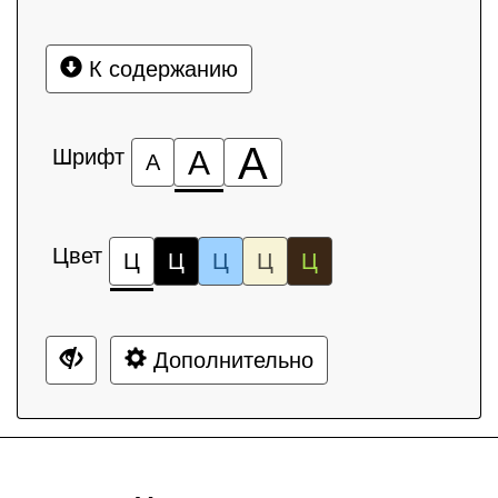
К содержанию
А
Шрифт
А
А
Цвет
Ц
Ц
Ц
Ц
Ц
Дополнительно