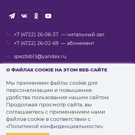
+7 (4722) 26-06-37
— читальный зал
+7 (4722) 26-02-69
— абонемент
spezbibl3@yandex.ru
О ФАЙЛАХ COOKIE НА ЭТОМ ВЕБ-САЙТЕ
Мы применяем файлы cookie для
© 2016—2022 Государственное бюджетное
персонализации и повышения
учреждение культуры
удобства пользования нашим сайтом.
«Белгородская государственная специальная
Продолжая просмотр сайта, вы
библиотека для слепых им. В.Я. Ерошенко».
соглашаетесь с применением нами
Все права защищены.
файлов cookie в соответствии с
Политика конфиденциальности
«Политикой конфиденциальности»