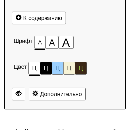
К содержанию
А
Шрифт
А
А
Цвет
Ц
Ц
Ц
Ц
Ц
Дополнительно