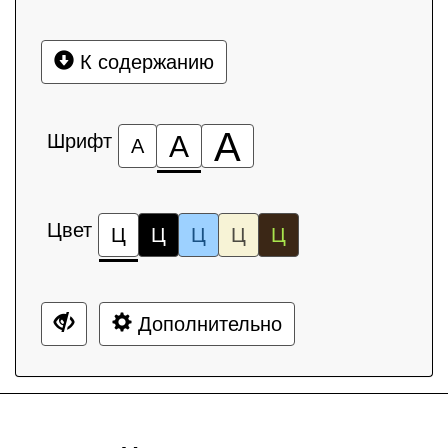
К содержанию
А
Шрифт
А
А
Цвет
Ц
Ц
Ц
Ц
Ц
Дополнительно