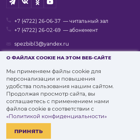
+7 (4722) 26-06-37
— читальный зал
+7 (4722) 26-02-69
— абонемент
spezbibl3@yandex.ru
О ФАЙЛАХ COOKIE НА ЭТОМ ВЕБ-САЙТЕ
Мы применяем файлы cookie для
© 2016—2022 Государственное бюджетное
персонализации и повышения
учреждение культуры
удобства пользования нашим сайтом.
«Белгородская государственная специальная
Продолжая просмотр сайта, вы
библиотека для слепых им. В.Я. Ерошенко».
соглашаетесь с применением нами
Все права защищены.
файлов cookie в соответствии с
Политика конфиденциальности
«Политикой конфиденциальности»
ПРИНЯТЬ
Разработано: