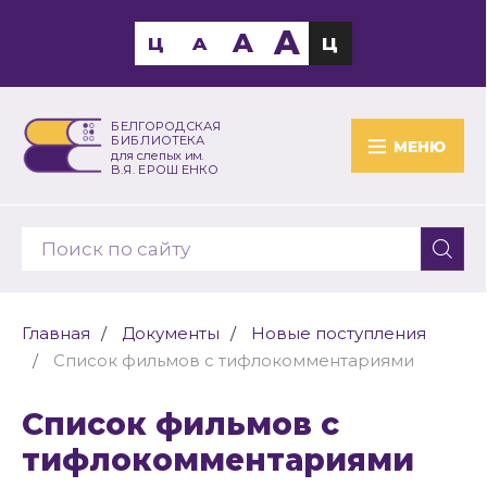
A
A
Ц
A
Ц
БЕЛГОРОДСКАЯ
БИБЛИОТЕКА
МЕНЮ
для слепых им.
В.Я. ЕРОШЕНКО
Главная
Документы
Новые поступления
Список фильмов с тифлокомментариями
Список фильмов с
тифлокомментариями