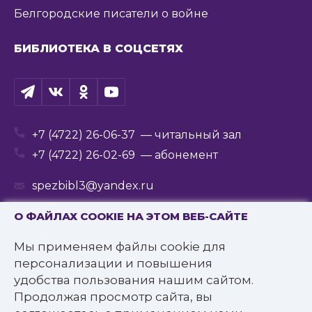
Белгородские писатели о войне
БИБЛИОТЕКА В СОЦСЕТЯХ
+7 (4722) 26-06-37
— читальный зал
+7 (4722) 26-02-69
— абонемент
spezbibl3@yandex.ru
О ФАЙЛАХ COOKIE НА ЭТОМ ВЕБ-САЙТЕ
Мы применяем файлы cookie для
© 2016—2022 Государственное бюджетное
персонализации и повышения
учреждение культуры
удобства пользования нашим сайтом.
«Белгородская государственная специальная
Продолжая просмотр сайта, вы
библиотека для слепых им. В.Я. Ерошенко».