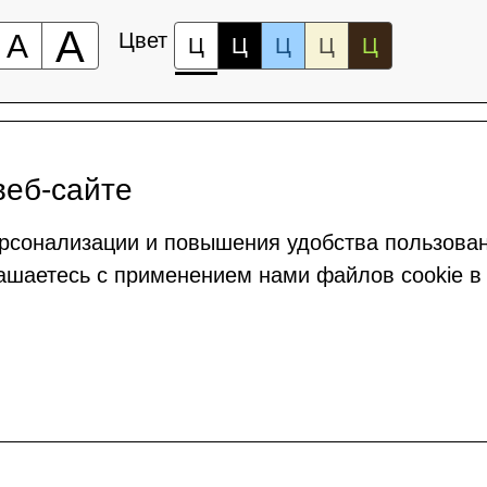
А
А
Цвет
Ц
Ц
Ц
Ц
Ц
веб-сайте
рсонализации и повышения удобства пользова
ашаетесь с применением нами файлов cookie в