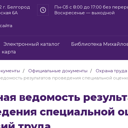
2 г. Белгород
Пн-Сб с 8:00 до 17:00 без пере
рская 6А
Воскресенье — выходной
сайта
Электронный каталог
Библиотека Михайло
 карта
кументы
Официальные документы
Охрана труда
едомость результатов проведения специальной оценк
едения специальной о
ий труда