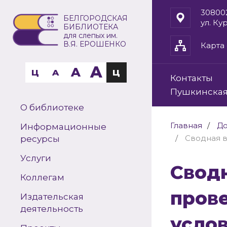
30800
БЕЛГОРОДСКАЯ
ул. Ку
БИБЛИОТЕКА
для слепых им.
В.Я. ЕРОШЕНКО
Карта 
A
A
Ц
A
Ц
Контакты
Пушкинская
О библиотеке
Главная
До
Информационные
Сводная в
ресурсы
Услуги
Сводная ведомость результатов
Коллегам
пров
Издательская
деятельность
услов