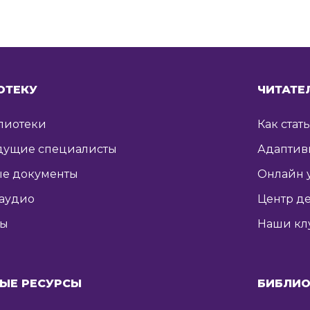
ОТЕКУ
ЧИТАТЕ
лиотеки
Как стат
дущие специалисты
Адаптив
е документы
Онлайн 
 аудио
Центр де
ты
Наши кл
ЫЕ РЕСУРСЫ
БИБЛИО