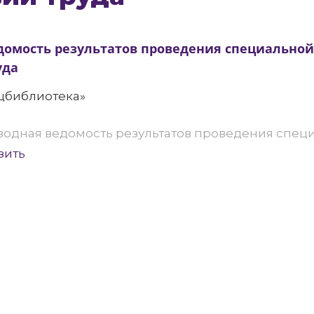
домость результатов проведения специальной
уда
цбиблиотека»
водная ведомость результатов проведения спец
зить