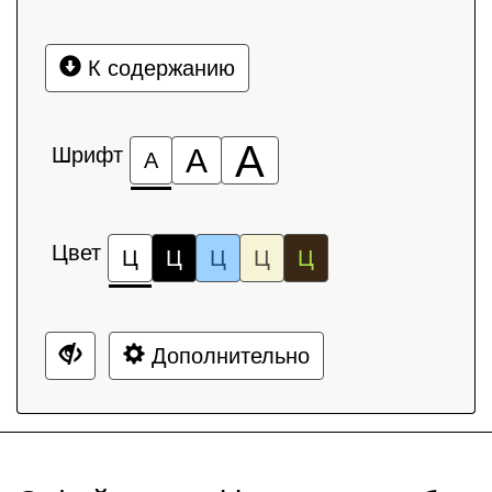
К содержанию
А
Шрифт
А
А
Цвет
Ц
Ц
Ц
Ц
Ц
Дополнительно