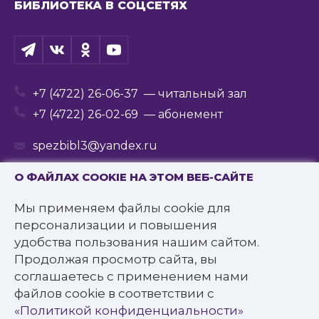
БИБЛИОТЕКА В СОЦСЕТЯХ
+7 (4722) 26-06-37
— читальный зал
+7 (4722) 26-02-69
— абонемент
spezbibl3@yandex.ru
О ФАЙЛАХ COOKIE НА ЭТОМ ВЕБ-САЙТЕ
Мы применяем файлы cookie для
© 2016—2022 Государственное бюджетное
персонализации и повышения
учреждение культуры
удобства пользования нашим сайтом.
«Белгородская государственная специальная
Продолжая просмотр сайта, вы
библиотека для слепых им. В.Я. Ерошенко».
соглашаетесь с применением нами
Все права защищены.
файлов cookie в соответствии с
Политика конфиденциальности
«Политикой конфиденциальности»