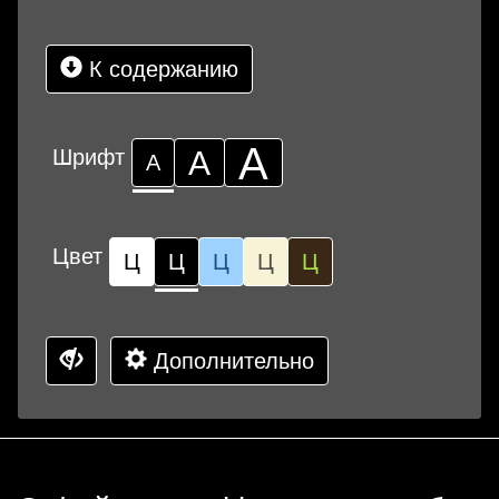
К содержанию
А
Шрифт
А
А
Цвет
Ц
Ц
Ц
Ц
Ц
Дополнительно