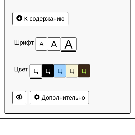
К содержанию
А
Шрифт
А
А
Цвет
Ц
Ц
Ц
Ц
Ц
Дополнительно