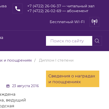
рыва
+7 (4722) 26-06-37 — читальный зал
+7 (4722) 26-02-69 — абонемент
Бесплатный WI-FI
ва
ах и поощрениях
Диплом I степени
Сведения о наградах
и поощрениях
23 августа 2016
раждена
на, ведущий
одская