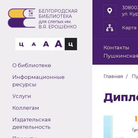
30800
БЕЛГОРОДСКАЯ
ул. Ку
БИБЛИОТЕКА
для слепых им.
В.Я. ЕРОШЕНКО
Карта 
A
A
Ц
A
Ц
Контакты
Пушкинская
О библиотеке
Главная
Пу
Информационные
ресурсы
Дипл
Услуги
Коллегам
Издательская
деятельность