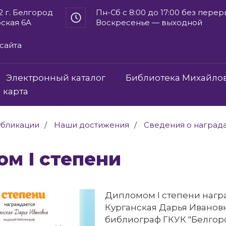
2 г. Белгород
Пн-Сб с 8:00 до 17:00 без пере
рская 6А
Воскресенье — выходной
сайта
Электронный каталог
Библиотека Михайло
 карта
бликации
Наши достижения
Сведения о наград
ом I степени
Дипломом I степени наг
Курганская Дарья Иванов
библиограф ГКУК "Белгор