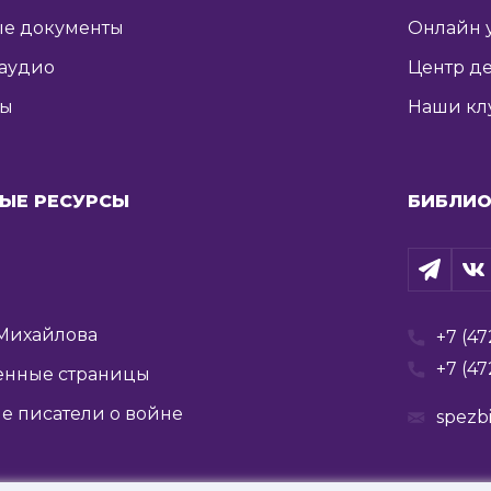
е документы
Онлайн 
 аудио
Центр де
ты
Наши кл
ЫЕ РЕСУРСЫ
БИБЛИО
Михайлова
+7 (47
+7 (47
енные страницы
е писатели о войне
spezb