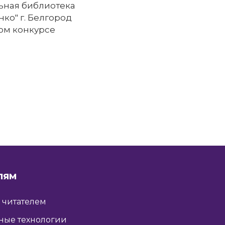
ьная библиотека
нко" г. Белгород
ом конкурсе
ЛЯМ
ь читателем
ные технологии