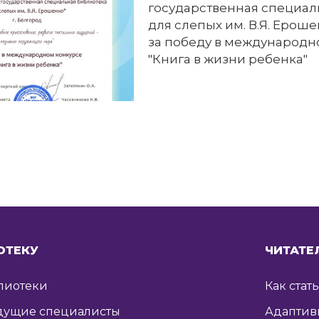
государственная специал
для слепых им. В.Я. Ероше
за победу в международн
"Книга в жизни ребенка"
я
ОТЕКУ
ЧИТАТЕ
лиотеки
Как стат
дущие специалисты
Адаптив