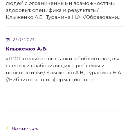
людей с ограниченными возможностями
здоровья: специфика и результаты/
Клыженко А.В., Туранина Н.А. //Образование
и культурное пространство.-№3, 2023.- С.141-
146
23.03.2023
Клыженко А.В.
«ТРОГательные выставки в библиотеке для
слепых и слабовидящих: проблемы и
перспективы»/ Клыженко А.В., Туранина Н.А.
//Библиотечно-информационное
образование сквозь призму
профессионального стандарта «специалист
библиотечно-информационной
деятельности».-23-24 марта, 2023
Вернуться