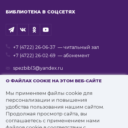
БИБЛИОТЕКА В СОЦСЕТЯХ
+7 (4722) 26-06-37
— читальный зал
+7 (4722) 26-02-69
— абонемент
spezbibl3@yandex.ru
О ФАЙЛАХ COOKIE НА ЭТОМ ВЕБ-САЙТЕ
Мы применяем файлы cookie для
© 2016—2022 Государственное бюджетное
персонализации и повышения
учреждение культуры
удобства пользования нашим сайтом.
«Белгородская государственная специальная
Продолжая просмотр сайта, вы
библиотека для слепых им. В.Я. Ерошенко».
соглашаетесь с применением нами
Все права защищены.
файлов cookie в соответствии с