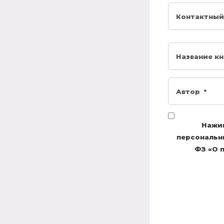
Нажим
персональны
ФЗ «О п