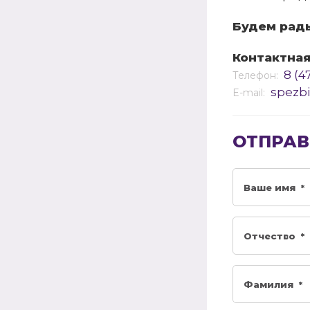
Будем рады
Контактна
8 (4
Телефон:
spezb
E-mail:
ОТПРАВ