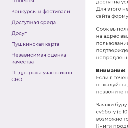
Проекты
доступна ус
Для этого н
Конкурсы и фестивали
сайта форму
Доступная среда
Срок выполн
Досуг
на адрес в
пользования
Пушкинская карта
подтвержден
Независимая оценка
непродлён
качества
Внимание!
Поддержка участников
Если в тече
СВО
пожалуйста,
позвоните п
Заявки буду
субботу (с 
возможно т
Книги продл