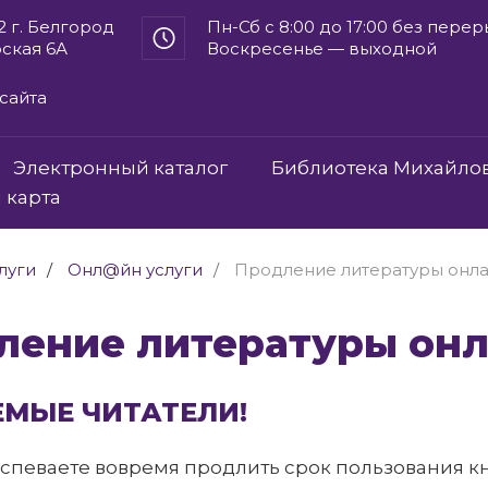
2 г. Белгород
Пн-Сб с 8:00 до 17:00 без пере
рская 6А
Воскресенье — выходной
сайта
Электронный каталог
Библиотека Михайло
 карта
луги
Онл@йн услуги
Продление литературы онл
дление литературы он
МЫЕ ЧИТАТЕЛИ!
успеваете вовремя продлить срок пользования кн