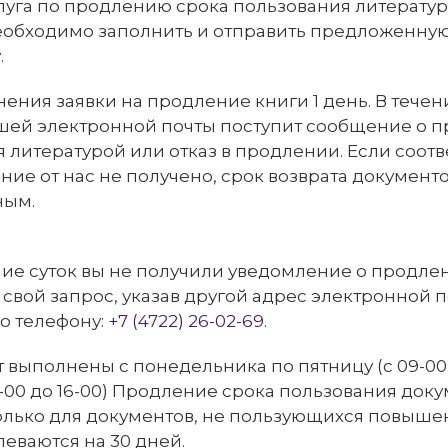
луга по продлению срока пользования литератур
еобходимо заполнить и отправить предложенную
.
ения заявки на продление книги 1 день. В течен
ашей электронной почты поступит сообщение о 
 литературой или отказ в продлении. Если соот
ие от нас не получено, срок возврата документо
ным.
ние суток вы не получили уведомление о продлен
 свой запрос, указав другой адрес электронной п
о телефону:
+7 (4722) 26-02-69
.
т выполнены с понедельника по пятницу (с 09-00 д
10-00 до 16-00) Продление срока пользования док
олько для документов, не пользующихся повыше
еваются на 30 дней.