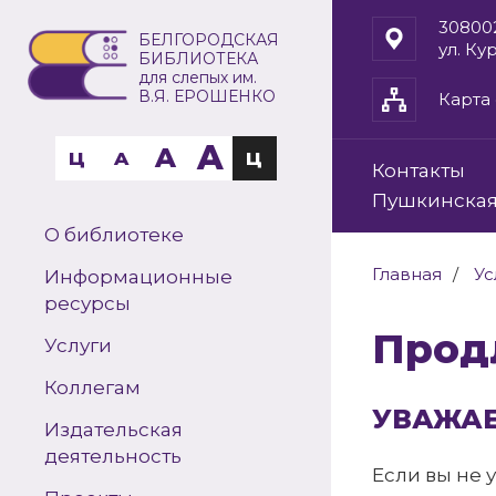
30800
БЕЛГОРОДСКАЯ
ул. Ку
БИБЛИОТЕКА
для слепых им.
В.Я. ЕРОШЕНКО
Карта 
A
A
Ц
A
Ц
Контакты
Пушкинская
О библиотеке
Главная
Ус
Информационные
ресурсы
Про
Услуги
Коллегам
УВАЖАЕ
Издательская
деятельность
Если вы не 