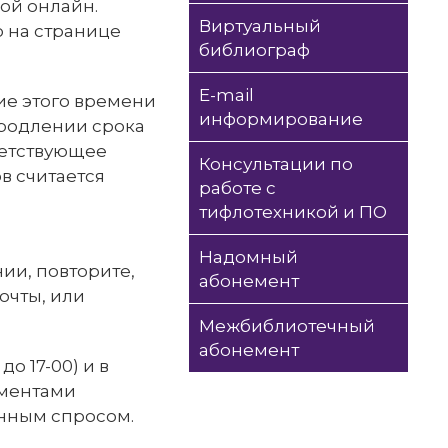
ой онлайн.
Виртуальный
 на странице
библиограф
E-mail
ие этого времени
информирование
продлении срока
ветствующее
Консультации по
в считается
работе с
тифлотехникой и ПО
Надомный
ии, повторите,
абонемент
очты, или
Межбиблиотечный
абонемент
о 17-00) и в
ументами
нным спросом.