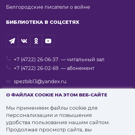
Белгородские писатели о войне
БИБЛИОТЕКА В СОЦСЕТЯХ
+7 (4722) 26-06-37
— читальный зал
+7 (4722) 26-02-69
— абонемент
spezbibl3@yandex.ru
О ФАЙЛАХ COOKIE НА ЭТОМ ВЕБ-САЙТЕ
Мы применяем файлы cookie для
© 2016—2022 Государственное бюджетное
персонализации и повышения
учреждение культуры
удобства пользования нашим сайтом.
«Белгородская государственная специальная
Продолжая просмотр сайта, вы
библиотека для слепых им. В.Я. Ерошенко».