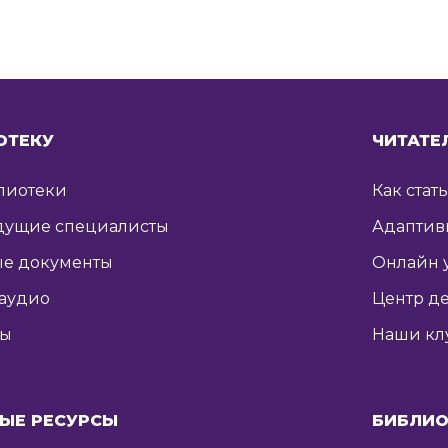
ОТЕКУ
ЧИТАТЕ
лиотеки
Как стат
дущие специалисты
Адаптив
е документы
Онлайн 
 аудио
Центр де
ты
Наши кл
ЫЕ РЕСУРСЫ
БИБЛИО