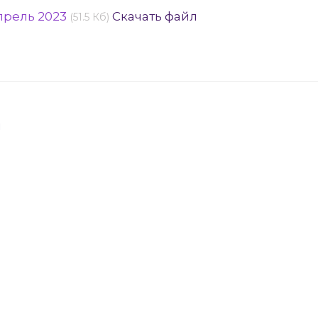
прель 2023
Скачать файл
(51.5 Кб)
я