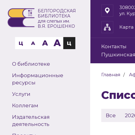
30800
БЕЛГОРОДСКАЯ
ул. Ку
БИБЛИОТЕКА
для слепых им.
В.Я. ЕРОШЕНКО
Карта 
A
A
Ц
A
Ц
Контакты
Пушкинская
О библиотеке
Главная
А
Информационные
ресурсы
Спи
Услуги
Коллегам
Все
202
Издательская
деятельность