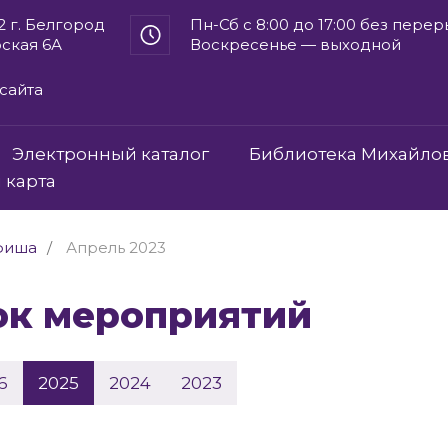
2 г. Белгород
Пн-Сб с 8:00 до 17:00 без пере
рская 6А
Воскресенье — выходной
сайта
Электронный каталог
Библиотека Михайло
 карта
фиша
Апрель 2023
сок мероприятий
6
2025
2024
2023