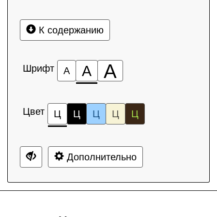
К содержанию
А
Шрифт
А
А
Цвет
Ц
Ц
Ц
Ц
Ц
Дополнительно