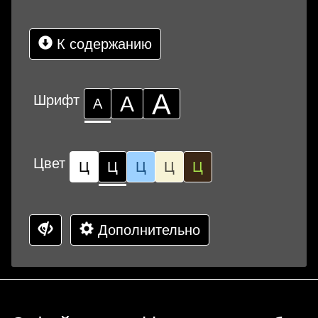
К содержанию
А
Шрифт
А
А
Цвет
Ц
Ц
Ц
Ц
Ц
Дополнительно