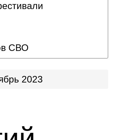
фестивали
ов СВО
ябрь 2023
тий