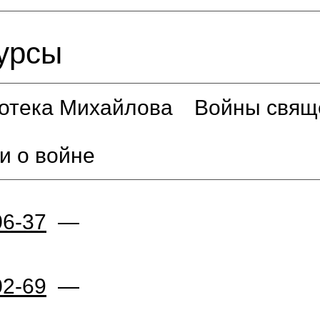
урсы
отека Михайлова
Войны свящ
и о войне
06-37
—
02-69
—