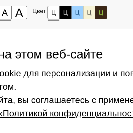
А
А
Цвет
Ц
Ц
Ц
Ц
Ц
на этом веб-сайте
okie для персонализации и по
том.
йта, вы соглашаетесь с приме
«Политикой конфиденциальнос