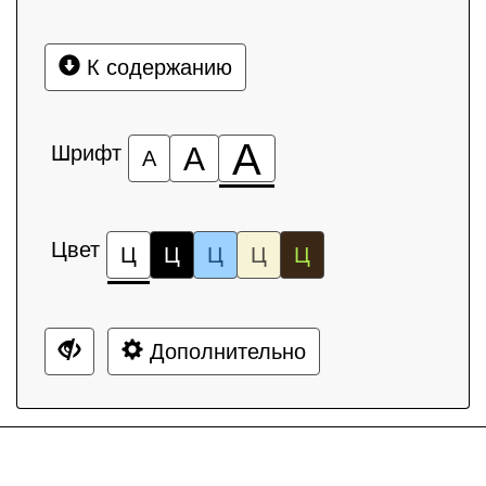
К содержанию
А
Шрифт
А
А
Цвет
Ц
Ц
Ц
Ц
Ц
Дополнительно