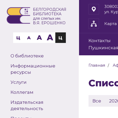
30800
БЕЛГОРОДСКАЯ
ул. Ку
БИБЛИОТЕКА
для слепых им.
В.Я. ЕРОШЕНКО
Карта 
A
A
Ц
A
Ц
Контакты
Пушкинская
О библиотеке
Главная
А
Информационные
ресурсы
Спи
Услуги
Коллегам
Все
202
Издательская
деятельность