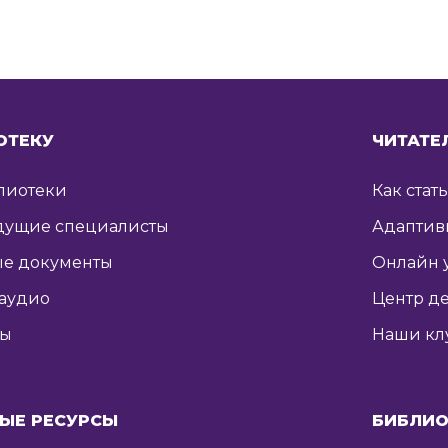
ОТЕКУ
ЧИТАТЕ
лиотеки
Как стат
дущие специалисты
Адаптив
е документы
Онлайн 
 аудио
Центр де
ты
Наши кл
ЫЕ РЕСУРСЫ
БИБЛИО