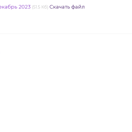
екабрь 2023
Скачать файл
(51.5 Кб)
я