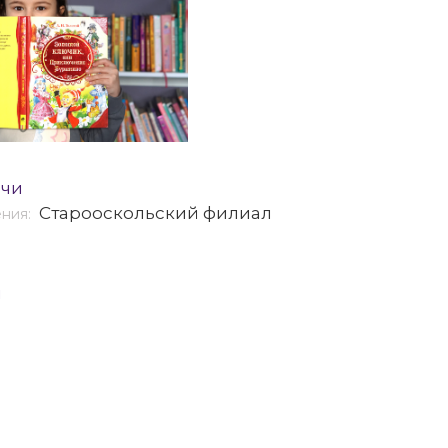
ечи
Старооскольский филиал
ения:
я