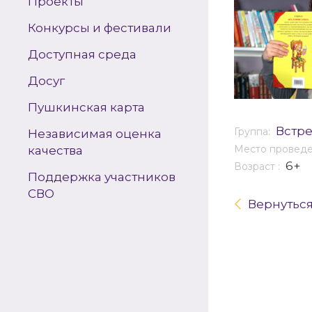
Проекты
Конкурсы и фестивали
Доступная среда
Досуг
Пушкинская карта
Встр
Группа:
Независимая оценка
Место провед
качества
6+
Возраст :
Поддержка участников
СВО
Вернутьс