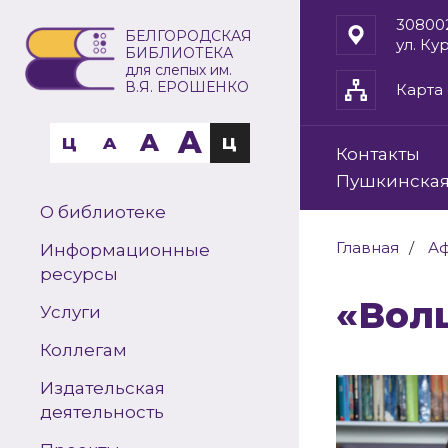
30800
БЕЛГОРОДСКАЯ
ул. Ку
БИБЛИОТЕКА
для слепых им.
В.Я. ЕРОШЕНКО
Карта 
A
A
Ц
A
Ц
Контакты
Пушкинская
О библиотеке
Главная
А
Информационные
ресурсы
«В
Услуги
Коллегам
Издательская
деятельность