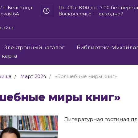
2 г. Белгород
Пн-Сб с 8:00 до 17:00 без пере
рская 6А
Воскресенье — выходной
сайта
Электронный каталог
Библиотека Михайло
 карта
фиша
Март 2024
«Волшебные миры книг»
олшебные миры книг»
Литературная гостиная дл