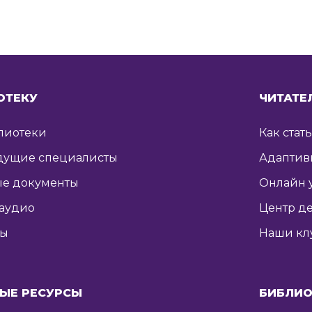
ОТЕКУ
ЧИТАТЕ
лиотеки
Как стат
дущие специалисты
Адаптив
е документы
Онлайн 
 аудио
Центр де
ты
Наши кл
ЫЕ РЕСУРСЫ
БИБЛИО