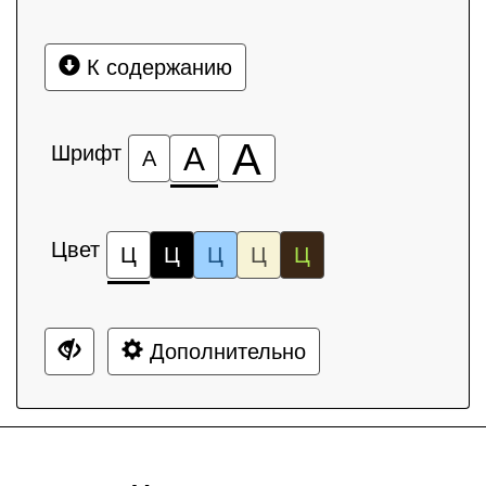
К содержанию
А
Шрифт
А
А
Цвет
Ц
Ц
Ц
Ц
Ц
Дополнительно