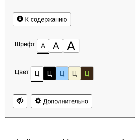
К содержанию
А
Шрифт
А
А
Цвет
Ц
Ц
Ц
Ц
Ц
Дополнительно