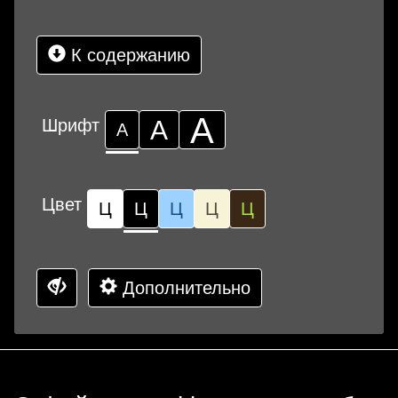
К содержанию
А
Шрифт
А
А
Цвет
Ц
Ц
Ц
Ц
Ц
Дополнительно