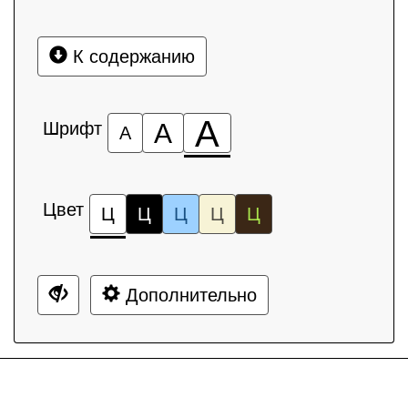
К содержанию
А
Шрифт
А
А
Цвет
Ц
Ц
Ц
Ц
Ц
Дополнительно