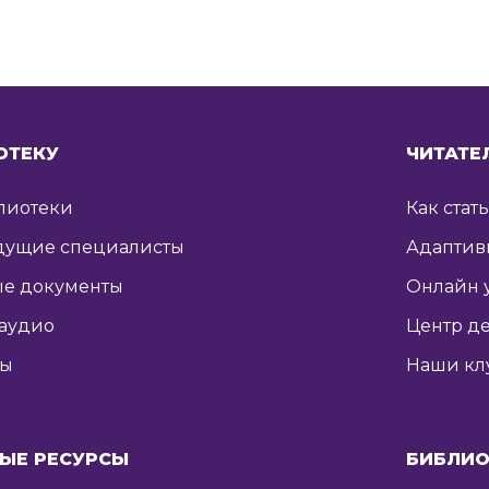
ОТЕКУ
ЧИТАТЕ
лиотеки
Как стат
дущие специалисты
Адаптив
е документы
Онлайн 
 аудио
Центр де
ты
Наши кл
ЫЕ РЕСУРСЫ
БИБЛИО