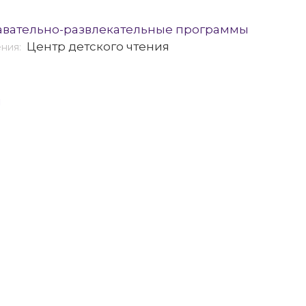
авательно-развлекательные программы
Центр детского чтения
ения:
я