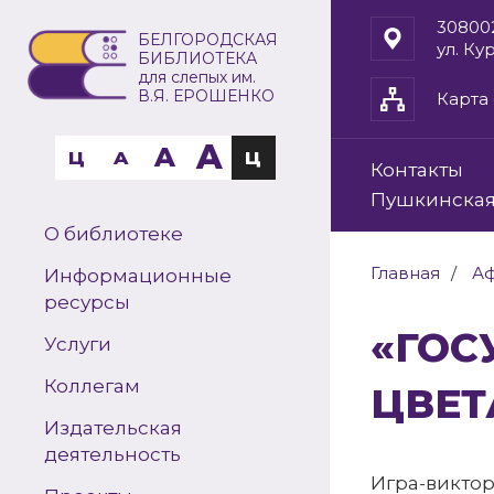
30800
БЕЛГОРОДСКАЯ
ул. Ку
БИБЛИОТЕКА
для слепых им.
В.Я. ЕРОШЕНКО
Карта 
A
A
Ц
A
Ц
Контакты
Пушкинская
О библиотеке
Главная
А
Информационные
ресурсы
«ГОСУДАРСТВЕННЫЙ ФЛАГ: ТРИ
Услуги
Коллегам
ЦВЕТ
Издательская
деятельность
Игра-викто